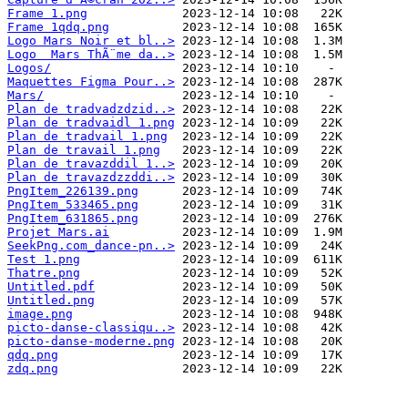
Frame 1.png
Frame 1qdq.png
Logo Mars Noir et bl..>
Logo  Mars ThÃ¨me da..>
Logos/
Maquettes Figma Pour..>
Mars/
Plan de tradvadzdzid..>
Plan de tradvaidl 1.png
Plan de tradvail 1.png
Plan de travail 1.png
Plan de travazddil 1..>
Plan de travazdzzddi..>
PngItem_226139.png
PngItem_533465.png
PngItem_631865.png
Projet Mars.ai
SeekPng.com_dance-pn..>
Test 1.png
Thatre.png
Untitled.pdf
Untitled.png
image.png
picto-danse-classiqu..>
picto-danse-moderne.png
qdq.png
zdq.png